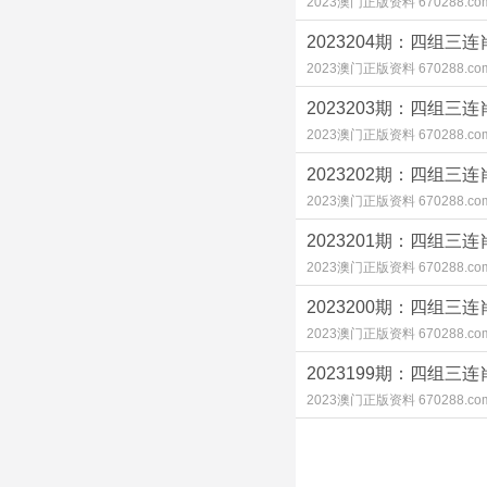
2023澳门正版资料 670288.co
2023204期：四组三连
2023澳门正版资料 670288.co
2023203期：四组三连
2023澳门正版资料 670288.co
2023202期：四组三连
2023澳门正版资料 670288.co
2023201期：四组三连
2023澳门正版资料 670288.co
2023200期：四组三连
2023澳门正版资料 670288.co
2023199期：四组三连
2023澳门正版资料 670288.co