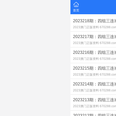
首页
2023218期：四组三连
2023澳门正版资料 670288.co
2023217期：四组三连
2023澳门正版资料 670288.co
2023216期：四组三连
2023澳门正版资料 670288.co
2023215期：四组三连
2023澳门正版资料 670288.co
2023214期：四组三连
2023澳门正版资料 670288.co
2023213期：四组三连
2023澳门正版资料 670288.co
2023212期：四组三连