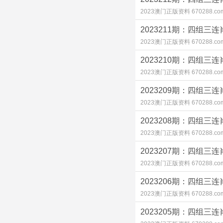
2023澳门正版资料 670288.co
2023211期：四组三连
2023澳门正版资料 670288.co
2023210期：四组三连
2023澳门正版资料 670288.co
2023209期：四组三连
2023澳门正版资料 670288.co
2023208期：四组三连
2023澳门正版资料 670288.co
2023207期：四组三连
2023澳门正版资料 670288.co
2023206期：四组三连
2023澳门正版资料 670288.co
2023205期：四组三连