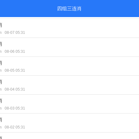
四组三连肖
肖
m
08-07 05:31
肖
m
08-06 05:31
肖
m
08-05 05:31
肖
m
08-04 05:31
肖
m
08-03 05:31
肖
m
08-02 05:31
肖