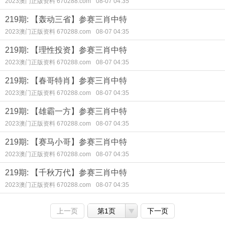
2023澳门正版资料 670288.com
08-07 04:35
219期: 【轰动三省】参赛三肖中特
2023澳门正版资料 670288.com
08-07 04:35
219期: 【理性投资】参赛三肖中特
2023澳门正版资料 670288.com
08-07 04:35
219期: 【春哥特肖】参赛三肖中特
2023澳门正版资料 670288.com
08-07 04:35
219期: 【雄霸一方】参赛三肖中特
2023澳门正版资料 670288.com
08-07 04:35
219期: 【赛马小哥】参赛三肖中特
2023澳门正版资料 670288.com
08-07 04:35
219期: 【千秋万代】参赛三肖中特
2023澳门正版资料 670288.com
08-07 04:35
上一页
第1页
下一页