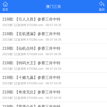
澳门三肖
首页
返回
219期: 【引人入胜】参赛三肖中特
2023澳门正版资料 670288.com
08-07 04:35
219期: 【玄机透漏】参赛三肖中特
2023澳门正版资料 670288.com
08-07 04:35
219期: 【仙机点特】参赛三肖中特
2023澳门正版资料 670288.com
08-07 04:35
219期: 【特码大王】参赛三肖中特
2023澳门正版资料 670288.com
08-07 04:35
219期: 【十赌九羸】参赛三肖中特
2023澳门正版资料 670288.com
08-07 04:35
219期: 【奇准无比】参赛三肖中特
2023澳门正版资料 670288.com
08-07 04:35
219期: 【普渡众生】参赛三肖中特