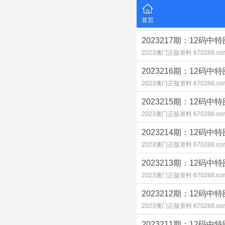
首页
2023217期：12码中特
2023澳门正版资料 670288.co
2023216期：12码中特
2023澳门正版资料 670288.co
2023215期：12码中特
2023澳门正版资料 670288.co
2023214期：12码中特
2023澳门正版资料 670288.co
2023213期：12码中特
2023澳门正版资料 670288.co
2023212期：12码中特
2023澳门正版资料 670288.co
2023211期：12码中特